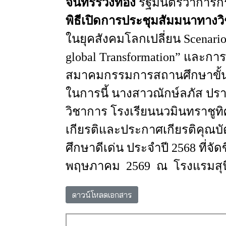
จันทรรวงทอง
รัฐมนตรีว่าการ
พิธีเปิดการประชุมสัมมนาทางว
ในยุคสังคมโลกเปลี่ยน
Scenario
global Transformation”
และการ
สมาคมกรรมการสถานศึกษาขั้น
ในการนี้
นางสาวณักษ์ลภัส
ปร
วิชาการ
โรงเรียนนวมินทราชูทิ
เกียรติ
และประกาศเกียรติคุณบั
ศึกษาดีเด่น
ประจำปี
2568
ที่จัด
พฤษภาคม
2569 ณ
โรงแรมสุน
ดาวน์โหลดเอกสาร