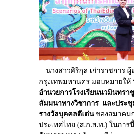
นางสาวศิริกุล
เก่าราชการ
ผู
กรุงเทพมหานคร
มอบหมายให้
อำนวยการโรงเรียนนวมินทราชู
สัมมนา
ทางวิชาการ
และประชุ
รางวัลบุคคลดีเด่น
ของสมาคมก
ประเทศไทย
(
ส.ก.ส.ท
.)
ในการนี้