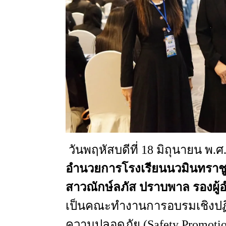
วันพฤหัสบดีที่
18
มิถุนายน
พ.ศ
อำนวยการโรงเรียนนวมินทราชู
สาวณักษ์ลภัส
ปราบพาล
รองผู
เป็นคณะทำงาน
การอบรมเชิงปฏิ
ความปลอดภัย
(Safety Promoti