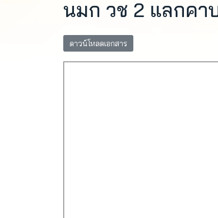
นมก วช 2 แลกคา
ดาวน์โหลดเอกสาร