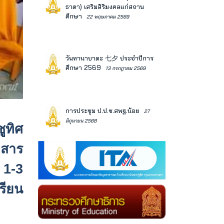
ธาดา) เสริมสิริมงคลแก่สถาน
ศึกษา
22 พฤษภาคม 2569
วันทานาบาตะ 七夕 ประจำปีการ
ศึกษา 2569
13 กรกฎาคม 2569
การประชุม ป.ป.ช.สพฐ.น้อย
27
มิถุนายน 2568
ูทิศ
วสาร
 1-3
รียน