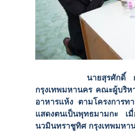
นายสุ
รศักดิ์
กรุงเทพมหานคร คณะผู้บริหา
อาหารแห้ง ตามโครงการทานบา
แสดงตนเป็นพุทธมามกะ เมื
นวมินทราชูทิศ กรุงเทพมหา