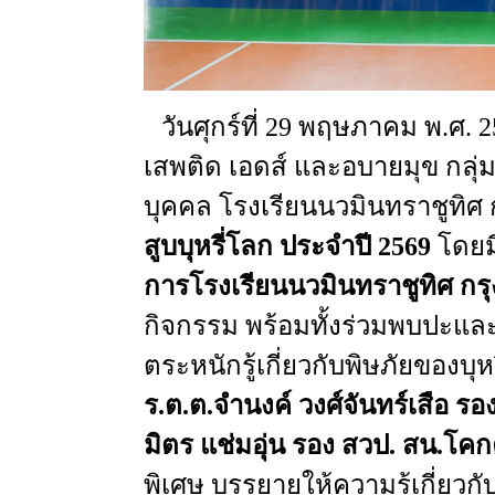
วันศุกร์ที่
29
พฤษภาคม
พ.ศ
. 
เสพติด
เอดส์
และอบายมุข
กลุ่
บุคคล
โรงเรียนนวมินทราชูทิศ
สูบบุหรี่โลก
ประจำปี
2569
โดยม
การโรงเรียนนวมินทราชูทิศ
กร
กิจกรรม
พร้อมทั้งร่วมพบปะและ
ตระหนักรู้เกี่ยวกับพิษภัยของบุหร
ร.ต.ต.จำนงค์
วงศ์จันทร์เสือ
รอ
มิตร
แช่มอุ่น
รอง
สวป
.
สน.โคก
พิเศษ
บรรยายให้ความรู้เกี่ยวก