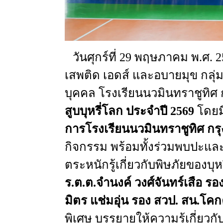
วันศุกร์ที่
29
พฤษภาคม
พ.ศ
. 
เสพติด
เอดส์
และอบายมุข
กลุ่
บุคคล
โรงเรียนนวมินทราชูทิศ
สูบบุหรี่โลก
ประจำปี
2569
โดยม
การโรงเรียนนวมินทราชูทิศ
กร
กิจกรรม
พร้อมทั้งร่วมพบปะและ
ตระหนักรู้เกี่ยวกับพิษภัยของบุหร
ร.ต.ต.จำนงค์
วงศ์จันทร์เสือ
รอ
มิตร
แช่มอุ่น
รอง
สวป
.
สน.โคก
พิเศษ
บรรยายให้ความรู้เกี่ยวก