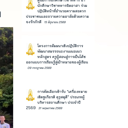
ศูนย์การนักศึกษาวิชาทหาร นำ
นักศึกษาวิชาทหารจิตอาสา ร่วม
า
ปฏิบัติหน้าที่อำนวยความสะดวก
ประชาชนและถวายความอาลัยด้วยความ
จงรักภักดี
15 มิถุนายน 2569
โครงการสัมมนาเชิงปฏิบัติการ
พัฒนาสมรรถนะงานแนะแนว
หลักสูตร ครูผู้สอนสู่การเป็นโค้ช
ออกแบบการเรียนรู้สู่เป้าหมายของผู้เรียน
09 กรกฎาคม 2569
การคัดเลือกเข้ารับ “เครื่องหมาย
เชิดชูเกียรติ คุรุสดุดี” ประเภทผู้
บริหารสถานศึกษา ประจำปี
2569
31 พฤษภาคม 2569