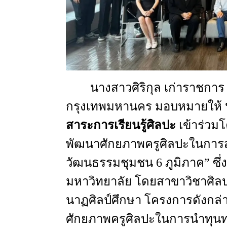
นางสาวศิริกุล
เก่าราชการ
กรุงเทพมหานคร
มอบหมายให้
สาระการเรียนรู้ศิลปะ
เข้าร่วม
พัฒนาศักยภาพครูศิลปะในการส
วัฒนธรรมชุมชน 6
ภูมิภาค
”
ซึ
มหาวิทยาลัย
โดยสาขาวิชาศิล
นาฏศิลป์ศึกษา
โครงการดังกล่าว
ศักยภาพครูศิลปะในการนำทุ