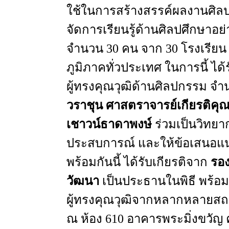
ใช้ในการสร้างสรรค์ผลงานศิลป
จัดการเรียนรู้ด้านศิลปศึกษาอย
จำนวน
30
คน
จาก
30
โรงเรียน
ภูมิภาคทั่วประเทศ
ในการนี้
ได้
ผู้ทรงคุณวุฒิด้านศิลปกรรม
จำ
วราชุน
ศาสตราจารย์เกียรติคุ
เชาวน์ธาดาพงษ์
ร่วมเป็นวิทยา
ประสบการณ์
และให้ข้อเสนอแ
พร้อมกันนี้
ได้รับเกียรติจาก
รอ
วัฒนา
เป็นประธานในพิธี
พร้อม
ผู้ทรงคุณวุฒิจากหลากหลายสถาบ
ณ
ห้อง
610
อาคารพระมิ่งขวัญ