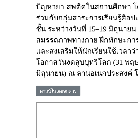
ปัญหายาเสพติดในสถานศึกษา
โ
ร่วมกับกลุ่มสาระการเรียนรู้ศิลป
ชั้น
ระหว่างวันที่
15–19
มิถุนายน
สมรรถภาพทางกาย
ฝึกทักษะ
กา
และส่งเสริมให้นักเรียนใช้เวลาว
โอกาสวันงดสูบบุหรี่โลก
(31
พฤ
มิถุนายน
)
ณ
ลานอเนกประสงค์
โ
ดาวน์โหลดเอกสาร