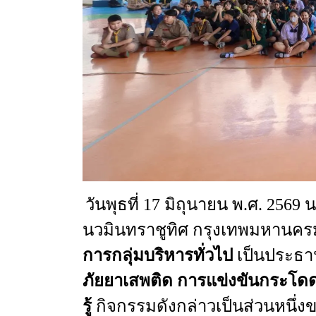
วันพุธที่
17
มิถุนายน
พ.ศ
. 2569
น
นวมินทราชูทิศ
กรุงเทพมหานคร
การกลุ่มบริหารทั่วไป
เป็นประธาน
ภัยยาเสพติด
การแข่งขันกระโดดเ
รู้
กิจกรรม
ดังกล่าวเป็นส่วนหนึ