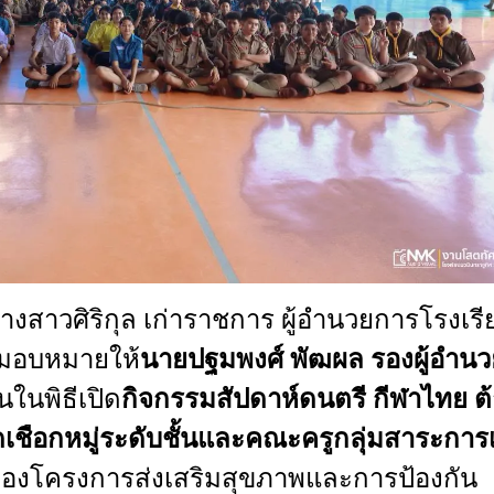
างสาวศิริกุล
เก่าราชการ
ผู้อำนวยการโรงเรี
มอบหมายให้
นายปฐมพงศ์
พัฒผล
รองผู้อำนว
ในพิธีเปิด
กิจกรรมสัปดาห์ดนตรี
กีฬาไทย
ต
ชือกหมู่ระดับชั้นและคณะครูกลุ่มสาระการเ
่งของโครงการส่งเสริมสุขภาพและการป้องกัน