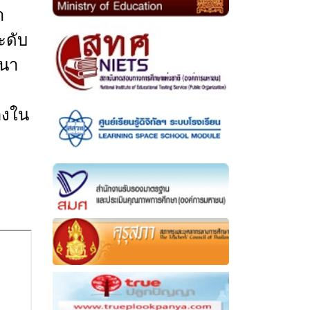
า
ะดับ
นา
ะ
่องใน