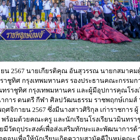
2567 นายเกียรติคุณ อันสุวรรณ นายกสมาคมผู
ราชูทิศ กรุงเทพมหานคร รองประธานคณะกรรมก
ทราชูทิศ กรุงเทพมหานคร และผู้มี
อุป
การคุณโรงเ
าการ ดนตรี กีฬา
ศิลป
วัฒนธรรม ราชพฤกษ์เกมส์ 
พฤศจิกายน 2567 ซึ่งมีนางสาวศิริกุล เก่าราชการ ผู้
พร้อมด้วยคณะครู และนักเรียนโรงเรียนวมินทราช
มีวัตถุประสงค์เพื่อส่งเสริมทักษะและพัฒนาการด้
ดจนเพื่อให้นักเรียนเกิดความสามัคคีในหมู่คณะ ม