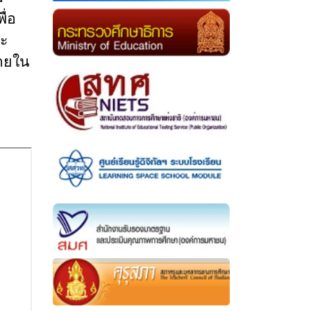
ื่อ
ละ
ภายใน