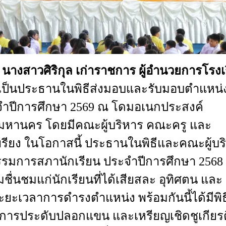
9
นางสาวศิริกุล
เก่าราชการ
ผู้อำนวยการโรงเ
เป็นประธานในพิธีส่งมอบและรับมอบตำแหน่
ำปีการศึกษา
2569 ณ
โดมอเนกประสงค์
พมหานคร
โดยมีคณะผู้บริหาร
คณะครู
และ
พรียง
ในโอกาสนี้
ประธานในพิธีและคณะผู้บร
รรมการสภานักเรียน
ประจำปีการศึกษา
2568
ื่นชมแก่นักเรียน
ที่ได้เสียสละ
อุทิศตน
และ
ะยะเวลาการดำรงตำแหน่ง
พร้อมกันนี้
ได้มีพิธ
การประดับปลอกแขน
และเหรียญเชิดชูเกียรต