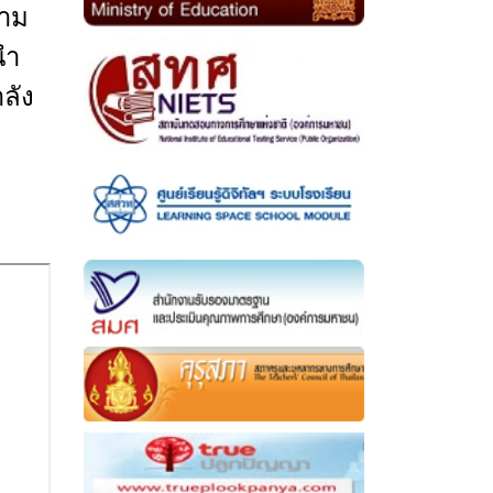
วาม
นำ
ลัง