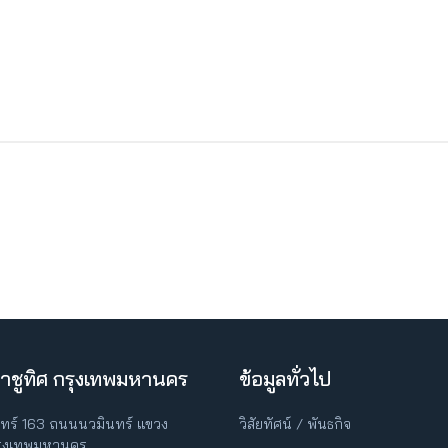
าชูทิศ กรุงเทพมหานคร
ข้อมูลทั่วไป
ินทร์ 163 ถนนนวมินทร์ แขวง
วิสัยทัศน์ / พันธกิจ
กรุงเทพมหานคร