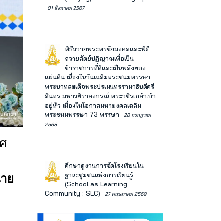
01 สิงหาคม 2567
พิธีถวายพระพรชัยมงคลและพิธี
ถวายสัตย์ปฏิญาณเพื่อเป็น
ข้าราชการที่ดีและเป็นพลังของ
แผ่นดิน เนื่องในวันเฉลิมพระชนมพรรษา
พระบาทสมเด็จพระปรเมนทรรามาธิบดีศรี
สินทร มหาวชิราลงกรณ์ พระวชิรเกล้าเจ้า
อยู่หัว เนื่องในโอกาสมหามงคลเฉลิม
พระชนมพรรษา 73 พรรษา
28 กรกฎาคม
2568
ิศ
ศึกษาดูงานการจัดโรงเรียนใน
ฐานะชุมชนแห่งการเรียนรู้
าย
(School as Learning
Community : SLC)
27 พฤษภาคม 2569