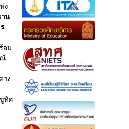
ห่ง
ธาน
คร
ร้อม
ณ์
ต่าง
ูทิศ