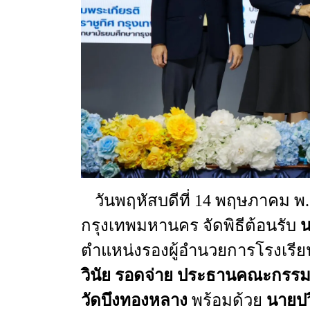
วันพฤหัสบดีที่
14
พฤษภาคม
พ
กรุงเทพมหานคร
จัดพิธีต้อนรับ
น
ตำแหน่งรองผู้อำนวยการโรงเรีย
วินัย
รอดจ่าย
ประธานคณะกรรมกา
วัดบึงทองหลาง
พร้อมด้วย
นาย
ป