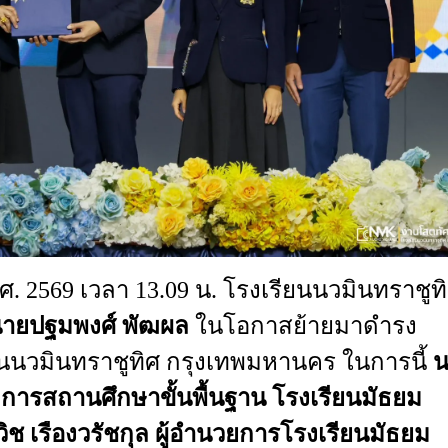
.ศ
. 2569
เวลา
13.09 น.
โรงเรียนนวมินทราชูท
ายปฐมพงศ์
พัฒผล
ในโอกาสย้ายมาดำรง
นนวมินทราชูทิศ
กรุงเทพมหานคร
ในการนี้
น
รสถานศึกษาขั้นพื้นฐาน
โรงเรียนมัธยม
วิช
เรืองวรัชกุล
ผู้อำนวยการโรงเรียนมัธยม