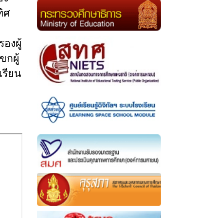
ิศ
องผู้
กผู้
เรียน