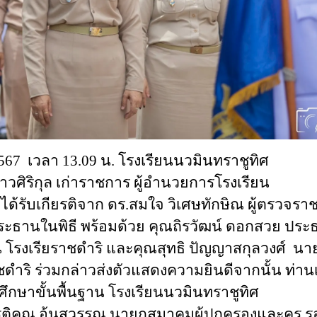
2567
เวลา 13.09 น. โรงเรียนนวมินทราชูทิศ
สาวศิริกุล เก่าราชการ ผู้อำนวยการโรงเรียน
ด้รับเกียรติจาก ดร.สมใจ วิเศษทักษิณ ผู้ตรวจรา
ะธานในพิธี พร้อมด้วย คุณถิรวัฒน์ ดอกสวย ประ
โรงเรียราชดำริ และคุณสุทธิ ปัญญาสกุลวงศ์ นา
ำริ ร่วมกล่าวส่งตัวแสดงความยินดีจากนั้น ท่านเ
าขั้นพื้นฐาน โรงเรียนนวมินทราชูทิศ
รติคุณ อ้นสุวรรณ นายกสมาคมผู้ปกครองและครู ร