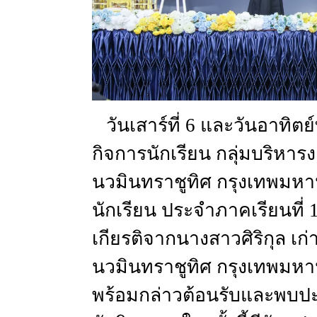
วันเสาร์ที่
6
และวันอาทิตย์ท
กิจการนักเรียน
กลุ่มบริหา
นวมินทราชูทิศ
กรุงเทพมห
นักเรียน
ประจำภาคเรียนที่
เกียรติจากนางสาวศิริกุล
เก
นวมินทราชูทิศ
กรุงเทพมห
พร้อมกล่าวต้อนรับและพบปะผ