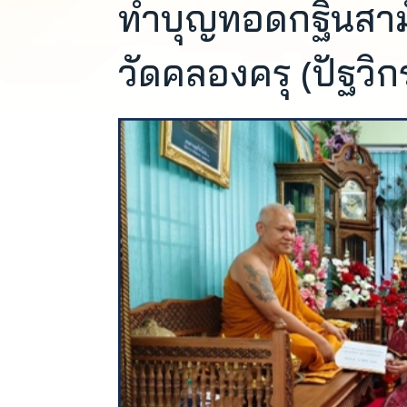
ทำบุญทอดกฐินสามั
วัดคลองครุ (ปัฐวิก