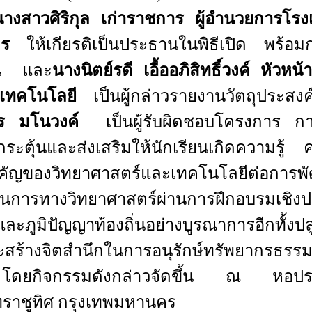
นางสาวศิริกุล เก่าราชการ ผู้อำนวยการโรง
นคร
ให้เกียรติเป็นประธานในพิธีเปิด พร้อม
ียน และ
นางนิตย์รดี เอื้ออภิสิทธิ์วง
ค์
หัวหน้า
ละเทคโนโลยี
เป็นผู้กล่าวรายงานวัตถุประสง
กร มโนวง
ค์
เป็นผู้รับผิดชอบโครงการ ก
ื่อกระตุ้นและส่งเสริมให้นักเรียนเกิดความรู้
คัญของวิทยาศาสตร์และเทคโนโลยีต่อการพ
การทางวิทยาศาสตร์ผ่านการฝึกอบรมเชิงปฏิ
ตและภูมิปัญญาท้องถิ่นอย่างบูรณาการอีกทั้งปล
ะสร้างจิตสำนึกในการอนุรักษ์ทรัพยากรธรรม
โดยกิจกรรมดังกล่าวจัดขึ้น ณ หอปร
นทราชูทิศ กรุงเทพมหานคร