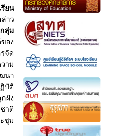
เรียน
กล่าว
กลุ่ม
ค์ของ
ารจัด
 ความ
ัฒนา
บัติ
ูกฝัง
ชาติ
ะชุม