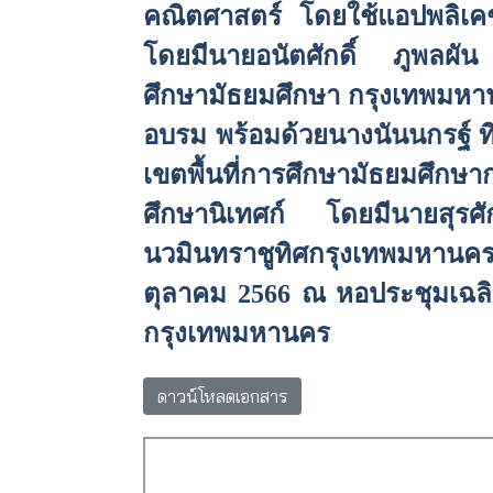
คณิตศาสตร์ โดยใช้แอปพลิเ
โดยมีนายอน
ัต
ศักดิ์ ภูพลผัน
ศึกษามัธยมศึกษา กรุงเทพมหาน
อบรม พร้อมด้วยนาง
นันน
กร
ฐ์
ท
เขตพื้นที่การศึกษามัธยมศ
ศึกษานิเทศก์ โดยมีนายสุรศ
นวมินทราชูทิศกรุงเทพมหานคร
ตุลาคม 2566 ณ หอประชุมเฉลิม
กรุงเทพมหานคร
ดาวน์โหลดเอกสาร