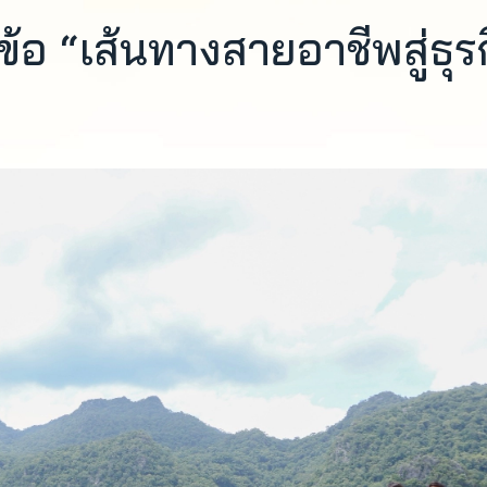
้อ “เส้นทางสายอาชีพสู่ธุร