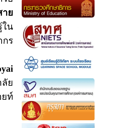
สาย
ู้ใน
ากร
yai
าลัย
ยท์