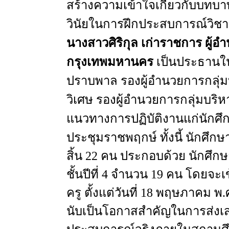
สร้างความเข้าใจเกี่ยวกับบทบา
วินัยในการฝึกประสบการณ์วิชา
นางสาวศิริกุล
เก่าราชการ
ผู้อ
กรุงเทพมหานคร
เป็นประธานใน
ปราบพาล
รองผู้อำนวยการกลุ่
วิเศษ
รองผู้อำนวยการกลุ่มบริ
แนวทางการปฏิบัติงานแก่นักศ
ประชุมราชพฤกษ์
ทั้งนี้
นักศึกษ
สิ้น
22
คน
ประกอบด้วย
นักศึกษา
ชั้นปีที่
4
จำนวน
19
คน
โดยจะเข
ครู
ตั้งแต่วันที่
18
พฤษภาคม
พ.
นับเป็นโอกาสสำคัญในการส่งเสร