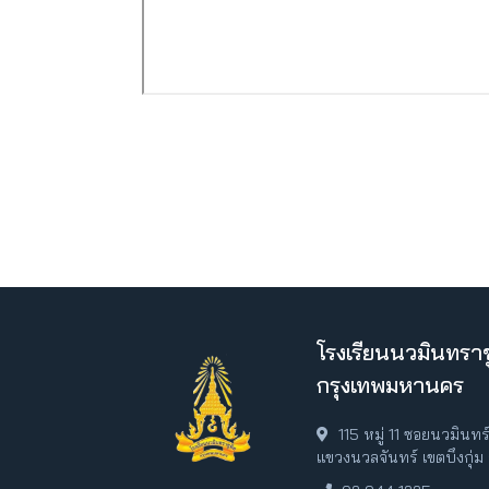
โรงเรียนนวมินทราช
กรุงเทพมหานคร
115 หมู่ 11 ซอยนวมินท
แขวงนวลจันทร์ เขตบึงกุ่