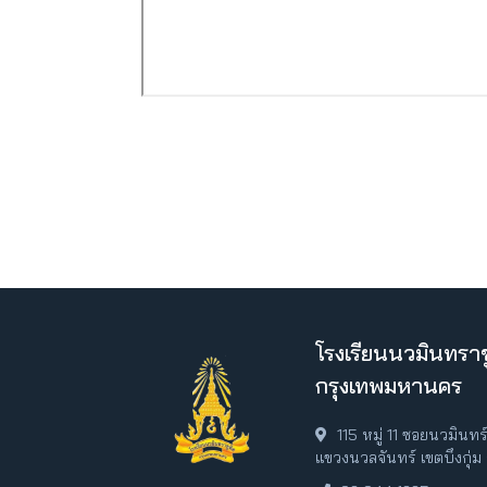
โรงเรียนนวมินทราช
กรุงเทพมหานคร
115 หมู่ 11 ซอยนวมินท
แขวงนวลจันทร์ เขตบึงกุ่