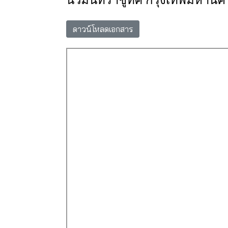
นวมินทราชูทิศ กรุงเทพมหานค
ดาวน์โหลดเอกสาร