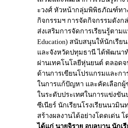
ะวงศ์
หัวหน้ากลุ่มพิพิธภัณฑ์ท
กิจกรรมฯ
การจัดกิจกรรมดังกล่า
ส่งเสริมการจัดการเรียนรู้ตา
Education) สนับสนุนให้นักเร
และจังหวัดปทุมธานี
ได้พัฒนา
ผ่านเทคโนโลยีหุ่นยนต์
ตลอดจนเ
ด้านการเขียนโปรแกรม
และกา
ในการแก้ปัญหา
และคัดเลือกผู
ในระดับประเทศ
ในการแข่งขันป
ซีเนียร์
นักเรียนโรงเรียนนวมินท
สร้างผลงาน
ได้อย่างโดดเด่น
โด
ได้แก่
นายจิรายุ
อุบลบาน
นักเร