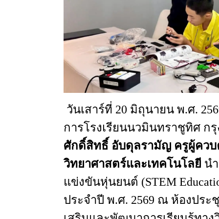
วันเสาร์ที่
20
มิถุนายน
พ.ศ
. 25
การโรงเรียนนวมินทราชูทิศ
กร
ศักดิ์สิทธิ์
อับดุลรามัญ
ครูผู้ควบ
วิทยาศาสตร์และเทคโนโลยี
นำ
แข่งขันหุ่นยนต์
(STEM Educatio
ประจำปี
พ.ศ
. 2569 ณ
ห้องประช
เสริมและพัฒนาการเรียนรู้ทาง