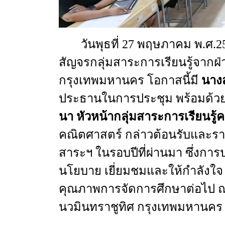
วันพุธที่
27
พฤษภาคม
พ.ศ.25
สัญจรกลุ่มสาระการเรียนรู้
จากฝ่
กรุงเทพมหานคร
โอกาสนี้มี
นางส
ประธานในการประชุม
พร้อมด้ว
นา
หัวหน้ากลุ่มสาระการเรียนรู้
คณิตศาสตร์
กล่าวต้อนรับ
และรา
สาระฯ
ในรอบปีที่ผ่านมา
ซึ่งการป
นโยบาย
เยี่ยมชมและให้กำลังใจ
คุณภาพการจัดการศึกษาต่อไป
นวมินทราชูทิศ
กรุงเทพมหานคร