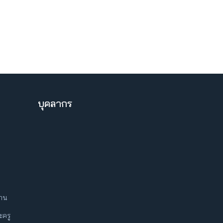
บุคลากร
ฐาน
ครู