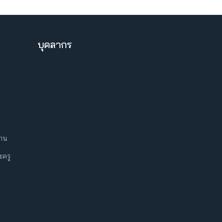
บุคลากร
ฐาน
ครู